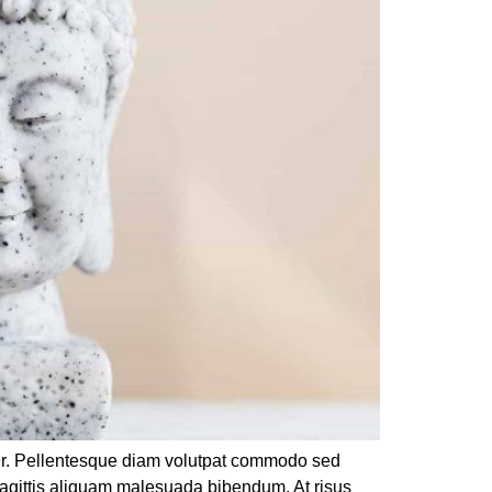
rper. Pellentesque diam volutpat commodo sed
sagittis aliquam malesuada bibendum. At risus